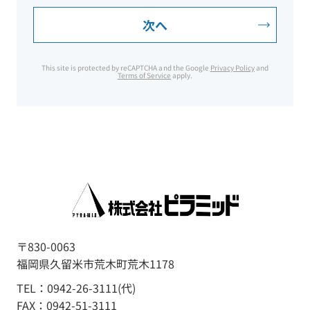
This site is protected by reCAPTCHA and the Google
Privacy Policy
and
Terms of Service
apply.
〒830-0063
福岡県久留米市荒木町荒木1178
TEL：0942-26-3111(代)
FAX：0942-51-3111